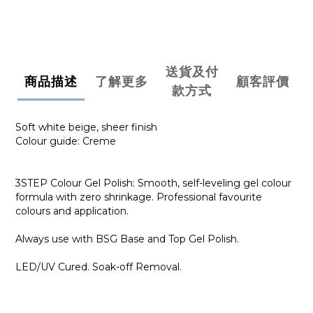
送貨及付
商品描述
了解更多
顧客評價
款方式
Soft white beige, sheer finish
Colour guide: Creme
3STEP Colour Gel Polish: Smooth, self-leveling gel colour
formula with zero shrinkage. Professional favourite
colours and application.
Always use with BSG Base and Top Gel Polish.
LED/UV Cured. Soak-off Removal.