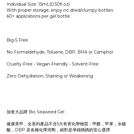
Individual Size: 15mL(0.50fl.oz)
With proper storage, enjoy no dried/clumpy bottles
60+ applications per gel bottle
Big-5 Free
No Formaldehyde, Toluene, DBP, BHA or Camphor
Cruelty-Free - Vegan-Friendly - Solvent-Free
Zero Dehydration, Staining or Weakening
加拿大品牌 Bio Seaweed Gel
健康美甲，全系列產品不含5大有害化學物質：甲醛，甲苯，水楊
酸，DBP 及各種化學溶劑，絕對是孕婦媽媽的安心選擇