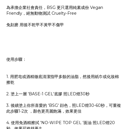
為承擔企業社會責任，BSG 更只選用純素成份 Vegan
Friendly，絕無動物測試 Cruelty-Free
免刻磨 用後不乾甲不黃甲不傷甲
使用步驟：
1. 用肥皂或酒精徹底清潔指甲多餘的油脂，然後用紙巾或化妝棉
擦乾
2. 塗上一層 'BASE-1 GEL'底膠 照LED燈30秒
3. 後續塗上你所喜愛的 'BSG' 顔色，照LED燈30-60秒，可重複
此步驟1-2次 ，顏色更亮麗飽滿，效果更佳
4. 使用免酒精擦拭 'NO-WIPE TOP GEL '面油 照LED燈20
秒，效果可維持更久