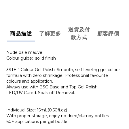
送貨及付
商品描述
了解更多
顧客評價
款方式
Nude pale mauve
Colour guide: solid finish
3STEP Colour Gel Polish: Smooth, self-leveling gel colour
formula with zero shrinkage. Professional favourite
colours and application.
Always use with BSG Base and Top Gel Polish.
LED/UV Cured. Soak-off Removal.
Individual Size: 15mL(0.50fl.oz)
With proper storage, enjoy no dried/clumpy bottles
60+ applications per gel bottle