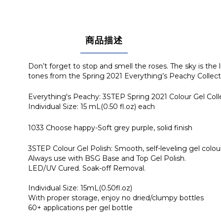
商品描述
Don’t forget to stop and smell the roses. The sky is the li
tones from the Spring 2021 Everything’s Peachy Collect
Everything's Peachy: 3STEP Spring 2021 Colour Gel Coll
Individual Size: 15 mL(0.50 fl.oz) each
1033 Choose happy-Soft grey purple, solid finish
3STEP Colour Gel Polish: Smooth, self-leveling gel colour
Always use with BSG Base and Top Gel Polish.
LED/UV Cured. Soak-off Removal.
Individual Size: 15mL(0.50fl.oz)
With proper storage, enjoy no dried/clumpy bottles
60+ applications per gel bottle