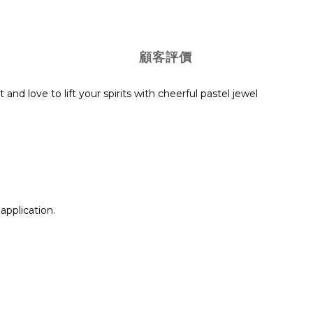
顧客評價
 and love to lift your spirits with cheerful pastel jewel
application.