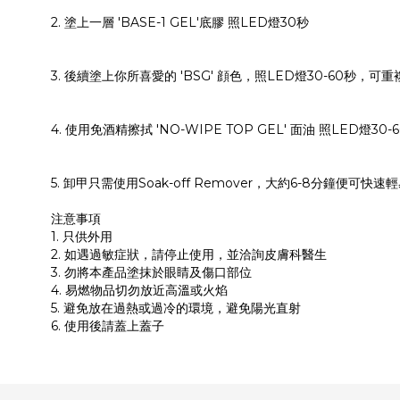
2. 塗上一層 'BASE-1 GEL'底膠 照LED燈30秒
3. 後續塗上你所喜愛的 'BSG' 顔色，照LED燈30-60秒，
4. 使用免酒精擦拭 'NO-WIPE TOP GEL' 面油 照LED燈
5. 卸甲只需使用Soak-off Remover，大約6-8分鐘便可快速
注意事項
1. 只供外用
2. 如遇過敏症狀，請停止使用，並洽詢皮膚科醫生
3. 勿將本產品塗抹於眼睛及傷口部位
4. 易燃物品切勿放近高溫或火焰
5. 避免放在過熱或過冷的環境，避免陽光直射
6. 使用後請蓋上蓋子