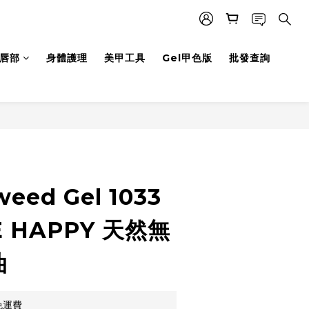
唇部
身體護理
美甲工具
Gel甲色版
批發查詢
立即購買
weed Gel 1033
E HAPPY 天然無
油
免運費