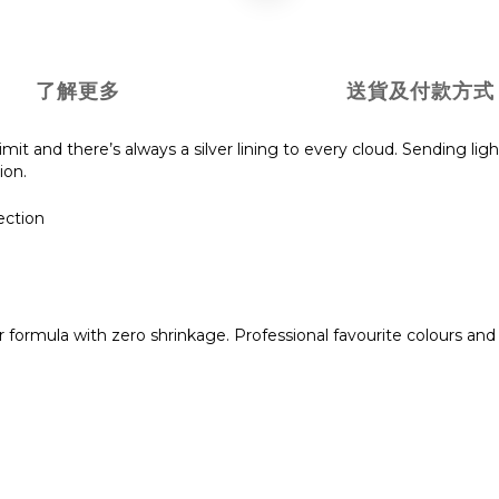
了解更多
送貨及付款方式
mit and there’s always a silver lining to every cloud. Sending light
ion.
ection
 formula with zero shrinkage. Professional favourite colours and 