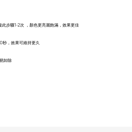
可重複此步驟1-2次 ，顏色更亮麗飽滿，效果更佳
30-60秒，效果可維持更久
輕易卸除