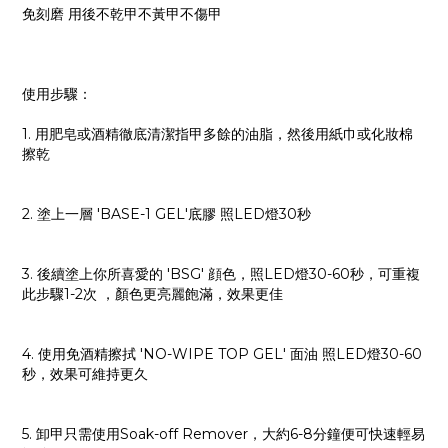
免刻磨 用後不乾甲不黃甲不傷甲
使用步驟：
1. 用肥皂或酒精徹底清潔指甲多餘的油脂，然後用紙巾或化妝棉
擦乾
2. 塗上一層 'BASE-1 GEL'底膠 照LED燈30秒
3. 後續塗上你所喜愛的 'BSG' 顔色，照LED燈30-60秒，可重複
此步驟1-2次 ，顏色更亮麗飽滿，效果更佳
4. 使用免酒精擦拭 'NO-WIPE TOP GEL' 面油 照LED燈30-60
秒，效果可維持更久
5. 卸甲只需使用Soak-off Remover，大約6-8分鐘便可快速輕易