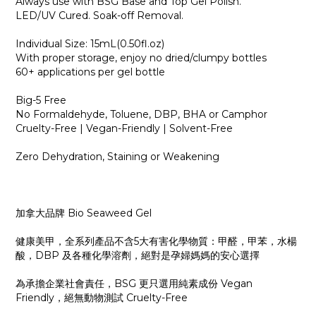
Always use with BSG Base and Top Gel Polish.
LED/UV Cured. Soak-off Removal.
Individual Size: 15mL(0.50fl.oz)
With proper storage, enjoy no dried/clumpy bottles
60+ applications per gel bottle
Big-5 Free
No Formaldehyde, Toluene, DBP, BHA or Camphor
Cruelty-Free | Vegan-Friendly | Solvent-Free
Zero Dehydration, Staining or Weakening
加拿大品牌 Bio Seaweed Gel
健康美甲，全系列產品不含5大有害化學物質：甲醛，甲苯，水楊
酸，DBP 及各種化學溶劑，絕對是孕婦媽媽的安心選擇
為承擔企業社會責任，BSG 更只選用純素成份 Vegan
Friendly，絕無動物測試 Cruelty-Free