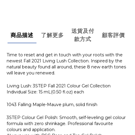
送貨及付
商品描述
了解更多
顧客評價
款方式
Time to reset and get in touch with your roots with the
newest Fall 2021 Living Lush Collection. Inspired by the
natural beauty found all around, these 8 new earth tones
will leave you renewed.
Living Lush: 3STEP Fall 2021 Colour Gel Collection
Individual Size: 15 mL(0.50 fl.oz) each
1043 Falling Maple-Mauve plum, solid finish
3STEP Colour Gel Polish: Smooth, self-leveling gel colour
formula with zero shrinkage. Professional favourite
colours and application.