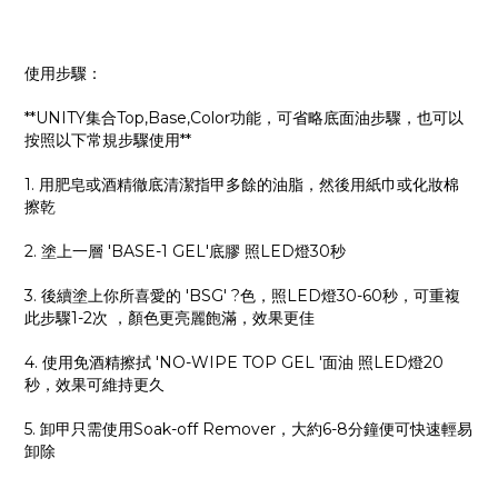
使用步驟：
**UNITY集合Top,Base,Color功能，可省略底面油步驟，也可以
按照以下常規步驟使用**
1. 用肥皂或酒精徹底清潔指甲多餘的油脂，然後用紙巾或化妝棉
擦乾
2. 塗上一層 'BASE-1 GEL'底膠 照LED燈30秒
3. 後續塗上你所喜愛的 'BSG' ?色，照LED燈30-60秒，可重複
此步驟1-2次 ，顏色更亮麗飽滿，效果更佳
4. 使用免酒精擦拭 'NO-WIPE TOP GEL '面油 照LED燈20
秒，效果可維持更久
5. 卸甲只需使用Soak-off Remover，大約6-8分鐘便可快速輕易
卸除