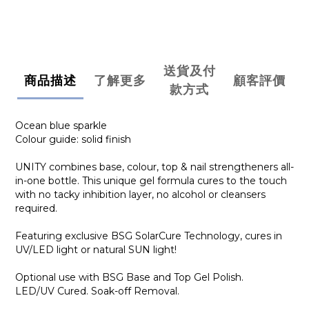
送貨及付
商品描述
了解更多
顧客評價
款方式
Ocean blue sparkle
Colour guide: solid finish
UNITY combines base, colour, top & nail strengtheners all-
in-one bottle. This unique gel formula cures to the touch
with no tacky inhibition layer, no alcohol or cleansers
required.
Featuring exclusive BSG SolarCure Technology, cures in
UV/LED light or natural SUN light!
Optional use with BSG Base and Top Gel Polish.
LED/UV Cured. Soak-off Removal.