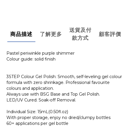
送貨及付
商品描述
了解更多
顧客評價
款方式
Pastel periwinkle purple shimmer
Colour guide: solid finish
3STEP Colour Gel Polish: Smooth, self-leveling gel colour
formula with zero shrinkage. Professional favourite
colours and application.
Always use with BSG Base and Top Gel Polish.
LED/UV Cured. Soak-off Removal.
Individual Size: 15mL(0.50fl.oz)
With proper storage, enjoy no dried/clumpy bottles
60+ applications per gel bottle