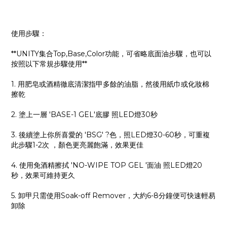
使用步驟：
**UNITY集合Top,Base,Color功能，可省略底面油步驟，也可以
按照以下常規步驟使用**
1. 用肥皂或酒精徹底清潔指甲多餘的油脂，然後用紙巾或化妝棉
擦乾
2. 塗上一層 'BASE-1 GEL'底膠 照LED燈30秒
3. 後續塗上你所喜愛的 'BSG' ?色，照LED燈30-60秒，可重複
此步驟1-2次 ，顏色更亮麗飽滿，效果更佳
4. 使用免酒精擦拭 'NO-WIPE TOP GEL '面油 照LED燈20
秒，效果可維持更久
5. 卸甲只需使用Soak-off Remover，大約6-8分鐘便可快速輕易
卸除