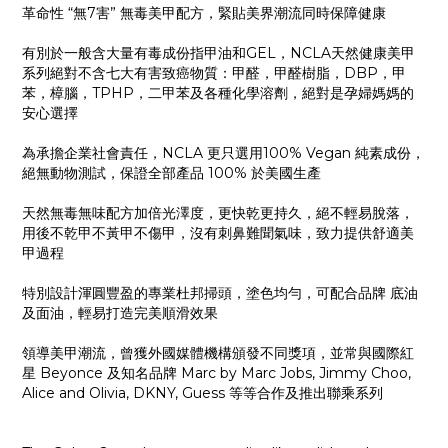
革命性 “無7害” 無毒美甲配方，緊貼美界潮流同時保障健康
有別於一般含大量有毒成份指甲油和GEL，NCLA天然健康美甲
系列絕對不含七大有害致癌物質：甲醛，甲醛樹脂，DBP，甲
苯，樟腦，TPHP，二甲苯及各種化學溶劑，絕對是孕婦媽媽的
安心選擇
為承擔企業社會責任，NCLA 更只選用100% Vegan 純素成份，
絕無動物測試，保證全部產品 100% 於美國生產
天然無毒無味配方加倍光澤度，更快乾更持久，絕不輕易脫落，
用後不乾甲不黃甲不傷甲，沒有刺鼻難聞氣味，致力提供舒適美
甲過程
特別設計渾圓豐盈的專業杜邦掃頭，塗色均勻，可配合品牌 底油
及面油，輕易打造完美順滑效果
領導美甲潮流，曾獲外國媒體機構頒發不同獎項，並常與國際紅
星 Beyonce 及知名品牌 Marc by Marc Jobs, Jimmy Choo,
Alice and Olivia, DKNY, Guess 等等合作及推出聯乘系列