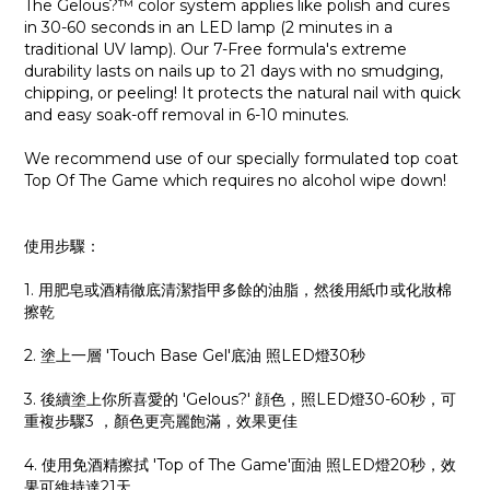
The Gelous?™ color system applies like polish and cures
in 30-60 seconds in an LED lamp (2 minutes in a
traditional UV lamp). Our 7-Free formula's extreme
durability lasts on nails up to 21 days with no smudging,
chipping, or peeling! It protects the natural nail with quick
and easy soak-off removal in 6-10 minutes.
We recommend use of our specially formulated top coat
Top Of The Game which requires no alcohol wipe down!
使用步驟：
1. 用肥皂或酒精徹底清潔指甲多餘的油脂，然後用紙巾或化妝棉
擦乾
2. 塗上一層 'Touch Base Gel'底油 照LED燈30秒
3. 後續塗上你所喜愛的 'Gelous?' 顔色，照LED燈30-60秒，可
重複步驟3 ，顏色更亮麗飽滿，效果更佳
4. 使用免酒精擦拭 'Top of The Game'面油 照LED燈20秒，效
果可維持達21天