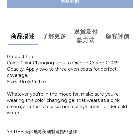
聯絡我們
送貨及付
商品描述
了解更多
顧客評價
款方式
Product Info:
Color: Color Changing Pink to Orange Cream C-069
Opacity: Apply two to three even coats for perfect
coverage.
Size: 10ml/.34 fl.oz
Whatever you're in the mood for, make sure you're
wearing this color changing gel that wears as a pink
cream, and turns to a salmon orange cream under cold
water.
7-FREE 天然無毒美國製造指甲凝膠