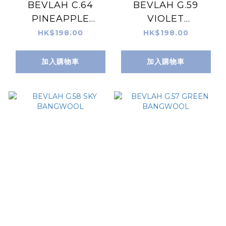
BEVLAH C.64
BEVLAH G.59
PINEAPPLE
VIOLET
YELLOW
BANGWOOL
HK$198.00
HK$198.00
加入購物車
加入購物車