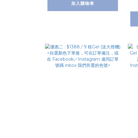
加入購物車
AS6'>
後
a
連