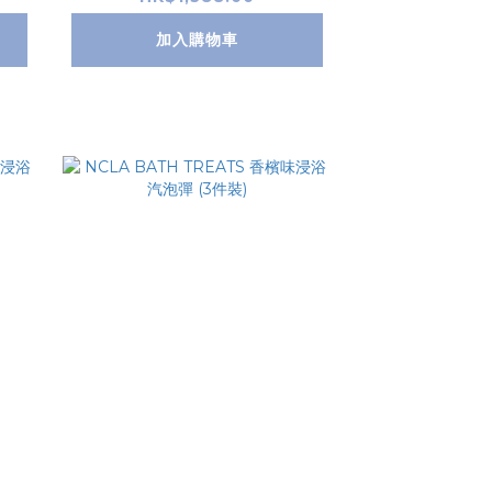
am
acebook／Instagram
加入購物車
我們
連同訂單號碼 inbox 我們
所選的色號>