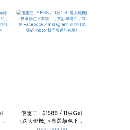
el
優惠三 : $1588 / 11枝Gel
色下
(送大燈機) <自選顏色下單
或在
後，可在訂單備注，或在 F
HK$1,588.00