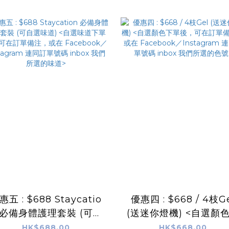
惠五 : $688 Staycatio
優惠四 : $668 / 4枝G
 必備身體護理套裝 (可自
(送迷你燈機) <自選顏
選味道) <自選味道下單
單後，可在訂單備注，
HK$688.00
HK$668.00