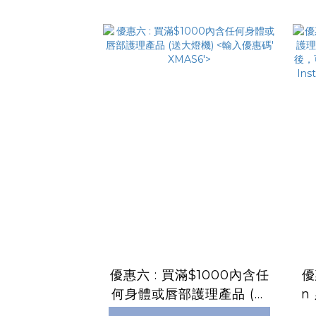
優惠六 : 買滿$1000內含任
優
何身體或唇部護理產品 (送
n
大燈機) <輸入優惠碼' XM