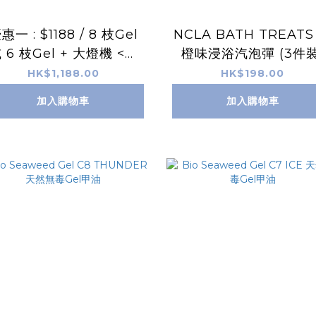
惠一 : $1188 / 8 枝Gel
NCLA BATH TREATS
 6 枝Gel + 大燈機 <自
橙味浸浴汽泡彈 (3件裝
顏色下單後，可在訂單備
HK$1,188.00
HK$198.00
，或在 Facebook／Ins
加入購物車
加入購物車
agram 連同訂單號碼 in
box 我們所選的色號>