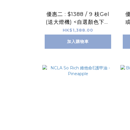
優惠二 : $1388 / 9 枝Gel
優
(送大燈機) <自選顏色下單
或
後，可在訂單備注，或在 F
選
HK$1,388.00
acebook／Instagram
注
加入購物車
連同訂單號碼 inbox 我們
t
所選的色號>