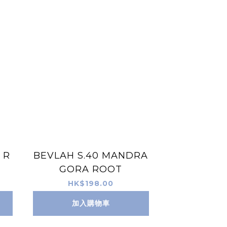
 R
BEVLAH S.40 MANDRA
GORA ROOT
HK$198.00
加入購物車