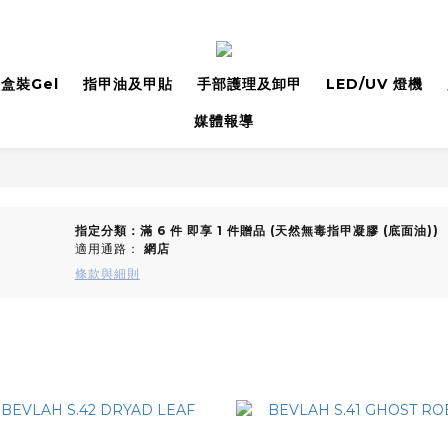
盒裝Gel
指甲油及甲貼
手部護理及卸甲
LED/UV 燈機
媒體報導
指定分類：滿 6 件 即享 1 件贈品 (天然無毒指甲凝膠 (底面油))
適用通路：
網店
條款與細則