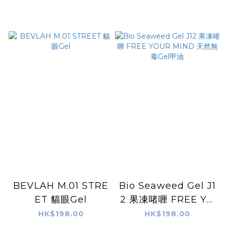
BEVLAH M.01 STRE
Bio Seaweed Gel J1
ET 貓眼Gel
2 果凍啫喱 FREE YO
UR MIND 天然無毒G
HK$198.00
HK$198.00
el甲油