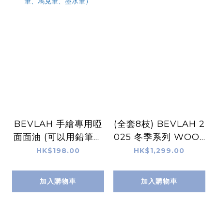
BEVLAH 手繪專用啞
(全套8枝) BEVLAH 2
面面油 (可以用鉛筆、
025 冬季系列 WOOL
木顏色筆、原子筆、馬
Y 針織Gel Set
HK$198.00
HK$1,299.00
克筆、墨水筆）
加入購物車
加入購物車