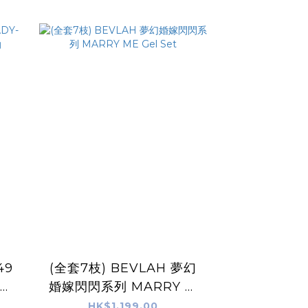
49
(全套7枝) BEVLAH 夢幻
天然
婚嫁閃閃系列 MARRY M
E Gel Set
HK$1,199.00