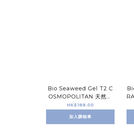
Bio Seaweed Gel T2 C
Bi
OSMOPOLITAN 天然無
R
毒Gel甲油
HK$188.00
加入購物車