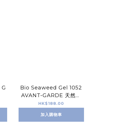
 G
Bio Seaweed Gel 1052
AVANT-GARDE 天然無
毒Gel甲油
HK$188.00
加入購物車