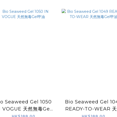
io Seaweed Gel 1050
Bio Seaweed Gel 10
N VOGUE 天然無毒Gel
READY-TO-WEAR 
甲油
無毒Gel甲油
HK$188.00
HK$188.00