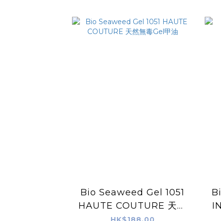
Bio Seaweed Gel 1051
B
HAUTE COUTURE 天然
I
無毒Gel甲油
HK$188.00