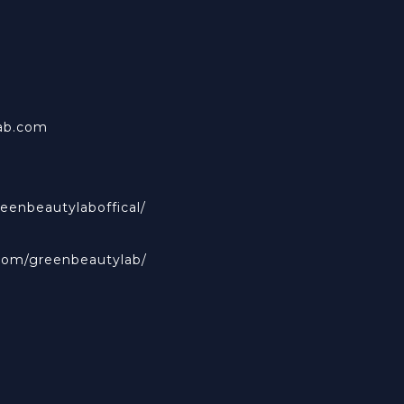
ab.com
eenbeautylaboffical/
com/greenbeautylab/