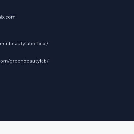
ab.com
eenbeautylaboffical/
com/greenbeautylab/