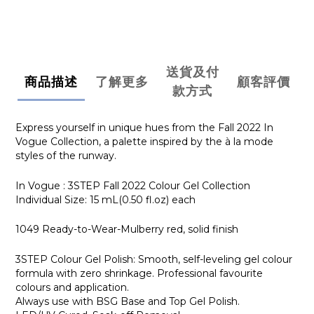
送貨及付
商品描述
了解更多
顧客評價
款方式
Express yourself in unique hues from the Fall 2022 In
Vogue Collection, a palette inspired by the à la mode
styles of the runway.
In Vogue : 3STEP Fall 2022 Colour Gel Collection
Individual Size: 15 mL(0.50 fl.oz) each
1049 Ready-to-Wear-Mulberry red, solid finish
3STEP Colour Gel Polish: Smooth, self-leveling gel colour
formula with zero shrinkage. Professional favourite
colours and application.
Always use with BSG Base and Top Gel Polish.