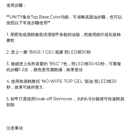
使用步驟：
**UNITY集合Top,Base,Color功能，可省略底面油步驟，也可以
按照以下常規步驟使用**
1. 用肥皂或酒精徹底清潔指甲多餘的油脂，然後用紙巾或化妝棉
擦乾
2. 塗上一層 'BASE-1 GEL'底膠 照LED燈30秒
3. 後續塗上你所喜愛的 'BSG' ?色，照LED燈30-60秒，可重複
此步驟1-2次 ，顏色更亮麗飽滿，效果更佳
4. 使用免酒精擦拭 'NO-WIPE TOP GEL '面油 照LED燈20
秒，效果可維持更久
5. 卸甲只需使用Soak-off Remover，大約6-8分鐘便可快速輕易
卸除
注意事項