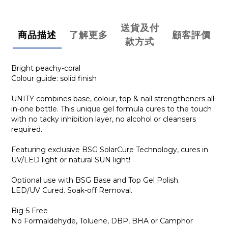
送貨及付
商品描述
了解更多
顧客評價
款方式
Bright peachy-coral
Colour guide: solid finish
UNITY combines base, colour, top & nail strengtheners all-
in-one bottle. This unique gel formula cures to the touch
with no tacky inhibition layer, no alcohol or cleansers
required.
Featuring exclusive BSG SolarCure Technology, cures in
UV/LED light or natural SUN light!
Optional use with BSG Base and Top Gel Polish.
LED/UV Cured. Soak-off Removal.
Big-5 Free
No Formaldehyde, Toluene, DBP, BHA or Camphor