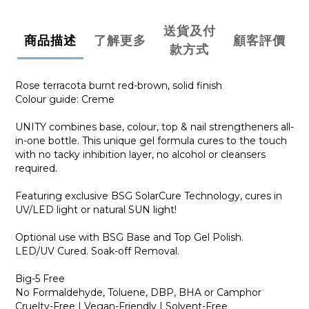
送貨及付
商品描述
了解更多
顧客評價
款方式
Rose terracota burnt red-brown, solid finish
Colour guide: Creme
UNITY combines base, colour, top & nail strengtheners all-
in-one bottle. This unique gel formula cures to the touch
with no tacky inhibition layer, no alcohol or cleansers
required.
Featuring exclusive BSG SolarCure Technology, cures in
UV/LED light or natural SUN light!
Optional use with BSG Base and Top Gel Polish.
LED/UV Cured. Soak-off Removal.
Big-5 Free
No Formaldehyde, Toluene, DBP, BHA or Camphor
Cruelty-Free | Vegan-Friendly | Solvent-Free