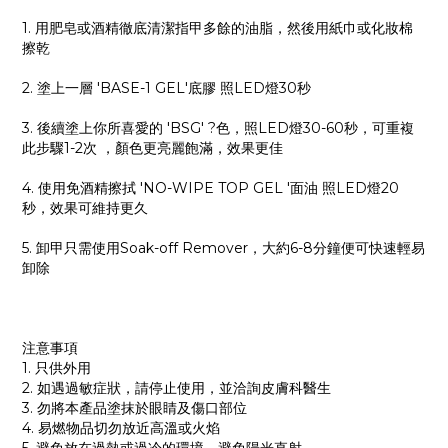
1. 用肥皂或酒精徹底清潔指甲多餘的油脂，然後用紙巾或化妝棉
擦乾
2. 塗上一層 'BASE-1 GEL'底膠 照LED燈30秒
3. 後續塗上你所喜愛的 'BSG' ?色，照LED燈30-60秒，可重複
此步驟1-2次 ，顏色更亮麗飽滿，效果更佳
4. 使用免酒精擦拭 'NO-WIPE TOP GEL '面油 照LED燈20
秒，效果可維持更久
5. 卸甲只需使用Soak-off Remover，大約6-8分鐘便可快速輕易
卸除
注意事項
1. 只供外用
2. 如遇過敏症狀，請停止使用，並洽詢皮膚科醫生
3. 勿將本產品塗抹於眼睛及傷口部位
4. 易燃物品切勿放近高溫或火焰