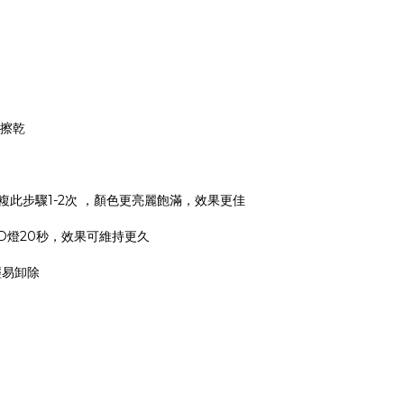
棉擦乾
，可重複此步驟1-2次 ，顏色更亮麗飽滿，效果更佳
 照LED燈20秒，效果可維持更久
速輕易卸除