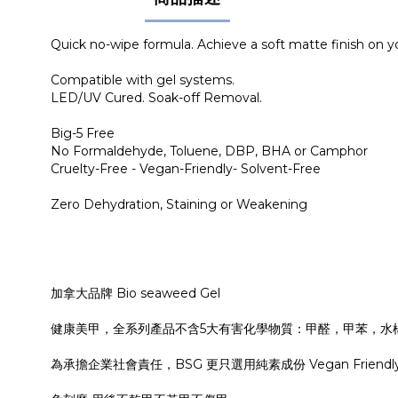
Quick no-wipe formula. Achieve a soft matte finish on you
Compatible with gel systems.
LED/UV Cured. Soak-off Removal.
Big-5 Free
No Formaldehyde, Toluene, DBP, BHA or Camphor
Cruelty-Free - Vegan-Friendly- Solvent-Free
Zero Dehydration, Staining or Weakening
加拿大品牌 Bio seaweed Gel
健康美甲，全系列產品不含5大有害化學物質：甲醛，甲苯，水
為承擔企業社會責任，BSG 更只選用純素成份 Vegan Friendly，