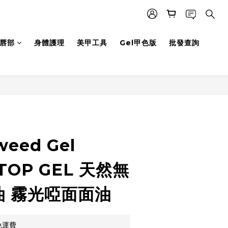
唇部
身體護理
美甲工具
Gel甲色版
批發查詢
立即購買
weed Gel
TOP GEL 天然無
油 霧光啞面面油
免運費