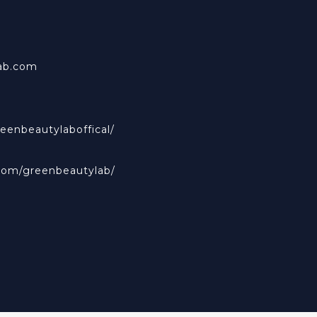
ab.com
eenbeautylaboffical/
com/greenbeautylab/