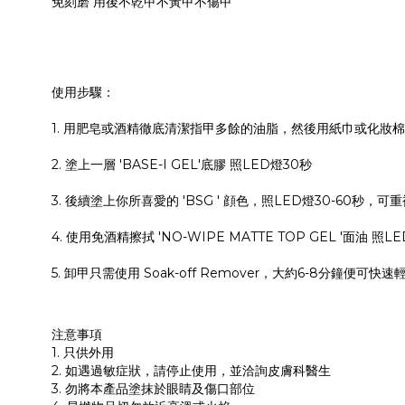
免刻磨 用後不乾甲不黃甲不傷甲
使用步驟：
1. 用肥皂或酒精徹底清潔指甲多餘的油脂，然後用紙巾或化妝
2. 塗上一層 'BASE-I GEL'底膠 照LED燈30秒
3. 後續塗上你所喜愛的 'BSG ' 顔色，照LED燈30-60秒
4. 使用免酒精擦拭 'NO-WIPE MATTE TOP GEL '面油
5. 卸甲只需使用 Soak-off Remover，大約6-8分鐘便可快
注意事項
1. 只供外用
2. 如遇過敏症狀，請停止使用，並洽詢皮膚科醫生
3. 勿將本產品塗抹於眼睛及傷口部位