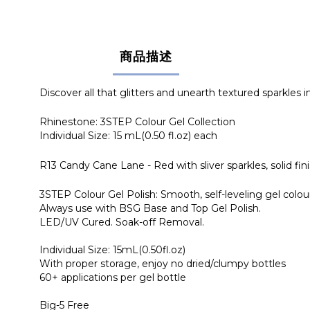
商品描述
Discover all that glitters and unearth textured sparkles
Rhinestone: 3STEP Colour Gel Collection
Individual Size: 15 mL(0.50 fl.oz) each
R13 Candy Cane Lane - Red with sliver sparkles, solid fin
3STEP Colour Gel Polish: Smooth, self-leveling gel colour
Always use with BSG Base and Top Gel Polish.
LED/UV Cured. Soak-off Removal.
Individual Size: 15mL(0.50fl.oz)
With proper storage, enjoy no dried/clumpy bottles
60+ applications per gel bottle
Big-5 Free