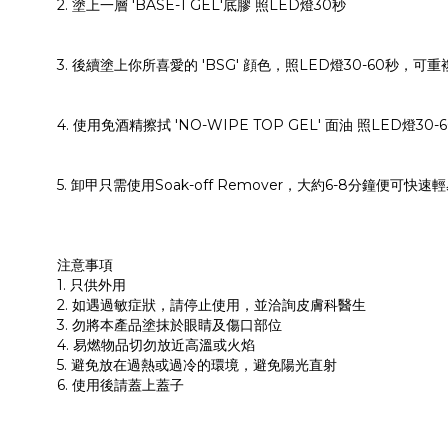
2. 塗上一層 'BASE-1 GEL'底膠 照LED燈30秒
3. 後續塗上你所喜愛的 'BSG' 顔色，照LED燈30-60秒，
4. 使用免酒精擦拭 'NO-WIPE TOP GEL' 面油 照LED燈
5. 卸甲只需使用Soak-off Remover，大約6-8分鐘便可快速
注意事項
1. 只供外用
2. 如遇過敏症狀，請停止使用，並洽詢皮膚科醫生
3. 勿將本產品塗抹於眼睛及傷口部位
4. 易燃物品切勿放近高溫或火焰
5. 避免放在過熱或過冷的環境，避免陽光直射
6. 使用後請蓋上蓋子