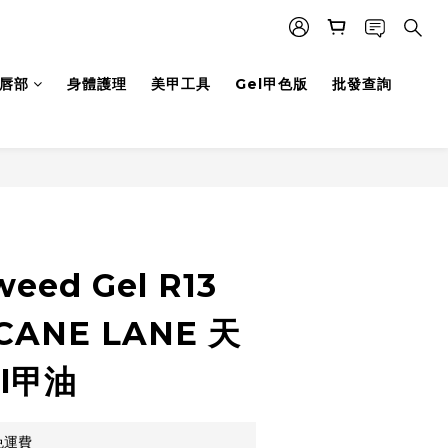
唇部
身體護理
美甲工具
Gel甲色版
批發查詢
立即購買
weed Gel R13
CANE LANE 天
l甲油
免運費