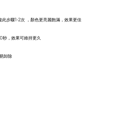
可重複此步驟1-2次 ，顏色更亮麗飽滿，效果更佳
30-60秒，效果可維持更久
輕易卸除