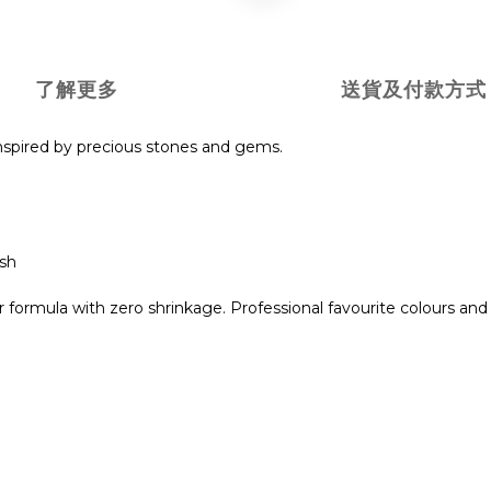
了解更多
送貨及付款方式
 inspired by precious stones and gems.
ish
 formula with zero shrinkage. Professional favourite colours and 