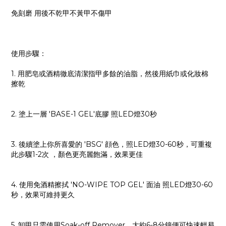
免刻磨 用後不乾甲不黃甲不傷甲
使用步驟：
1. 用肥皂或酒精徹底清潔指甲多餘的油脂，然後用紙巾或化妝棉
擦乾
2. 塗上一層 'BASE-1 GEL'底膠 照LED燈30秒
3. 後續塗上你所喜愛的 'BSG' 顔色，照LED燈30-60秒，可重複
此步驟1-2次 ，顏色更亮麗飽滿，效果更佳
4. 使用免酒精擦拭 'NO-WIPE TOP GEL' 面油 照LED燈30-60
秒，效果可維持更久
5. 卸甲只需使用Soak-off Remover，大約6-8分鐘便可快速輕易