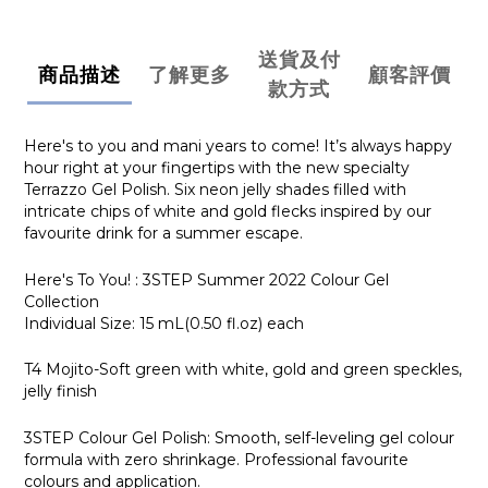
送貨及付
商品描述
了解更多
顧客評價
款方式
Here's to you and mani years to come! It’s always happy
hour right at your fingertips with the new specialty
Terrazzo Gel Polish. Six neon jelly shades filled with
intricate chips of white and gold flecks inspired by our
favourite drink for a summer escape.
Here's To You! : 3STEP Summer 2022 Colour Gel
Collection
Individual Size: 15 mL(0.50 fl.oz) each
T4 Mojito-Soft green with white, gold and green speckles,
jelly finish
3STEP Colour Gel Polish: Smooth, self-leveling gel colour
formula with zero shrinkage. Professional favourite
colours and application.