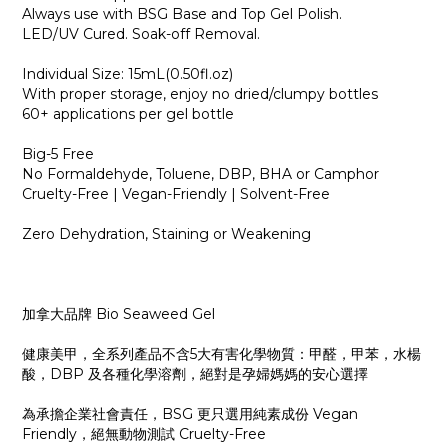
Always use with BSG Base and Top Gel Polish.
LED/UV Cured. Soak-off Removal.
Individual Size: 15mL(0.50fl.oz)
With proper storage, enjoy no dried/clumpy bottles
60+ applications per gel bottle
Big-5 Free
No Formaldehyde, Toluene, DBP, BHA or Camphor
Cruelty-Free | Vegan-Friendly | Solvent-Free
Zero Dehydration, Staining or Weakening
加拿大品牌 Bio Seaweed Gel
健康美甲，全系列產品不含5大有害化學物質：甲醛，甲苯，水楊
酸，DBP 及各種化學溶劑，絕對是孕婦媽媽的安心選擇
為承擔企業社會責任，BSG 更只選用純素成份 Vegan
Friendly，絕無動物測試 Cruelty-Free