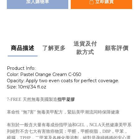
加入購物車
立即購買
送貨及付
商品描述
了解更多
顧客評價
款方式
Product Info:
Color: Pastel Orange Cream C-050
Opacity: Apply two even coats for perfect coverage.
Size: 10ml/.34 fl.oz
指甲凝膠
7-FREE 天然無毒美國製造
革命性 “無7害” 無毒美甲配方，緊貼美甲潮流同時保障健康
有別於一般含大量有毒成份指甲油和GEL，NCLA天然健康美甲系
列絕對不含七大有害致癌物質：甲醛，甲醛樹脂，DBP，甲苯，
樟腦，TPHP，二甲苯及各種化學溶劑，絕對是孕婦媽媽的安心選