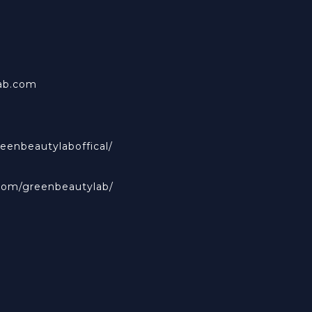
ab.com
eenbeautylaboffical/
com/greenbeautylab/