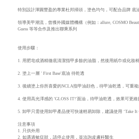
特別設計渾圓豐盈的專業杜邦掃頭，塗色均勻，可配合品牌 底
領導美甲潮流，曾獲外國媒體機構（例如：allure, COSMO Beauty, ESSE
Guess 等等合作及推出聯乘系列
使用步驟：
1. 用肥皂或酒精徹底清潔指甲多餘的油脂，然後用紙巾或化妝
2. 塗上一層 ' First Base'底油 待乾透
3. 後續塗上你所喜愛的NCLA指甲油顔色，待甲油乾透，可重複
4. 使用高光澤感的 'GLOSS IT!'面油，待甲油乾透，效果可更
5. 卸甲只需使用卸甲產品便可快速輕易卸除，建議使用 ‘Take 
注意事項
1. 只供外用
2. 如遇過敏症狀，請停止使用，並洽詢皮膚科醫生