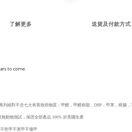
了解更多
送貨及付款方式
ears to come.
甲系列絕對不含七大有害致癌物質：甲醛，甲醛樹脂，DBP，甲苯，樟腦，
，絕無動物測試，保證全部產品 100% 於美國生產
後不乾甲不黃甲不傷甲