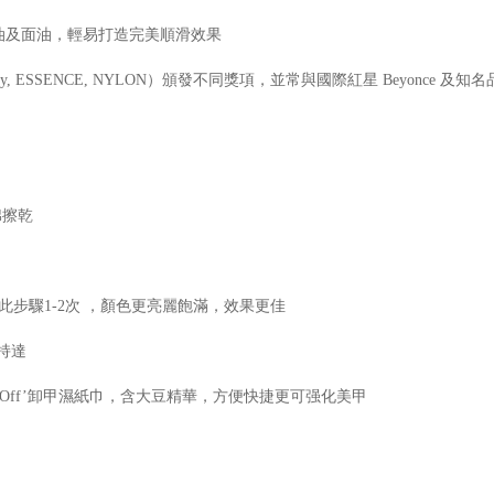
油及面油，輕易打造完美順滑效果
NCE, NYLON）頒發不同獎項，並常與國際紅星 Beyonce 及知名品牌 Marc by Marc
棉擦乾
此步驟1-2次 ，顏色更亮麗飽滿，效果更佳
維持達
It Off’卸甲濕紙巾，含大豆精華，方便快捷更可强化美甲