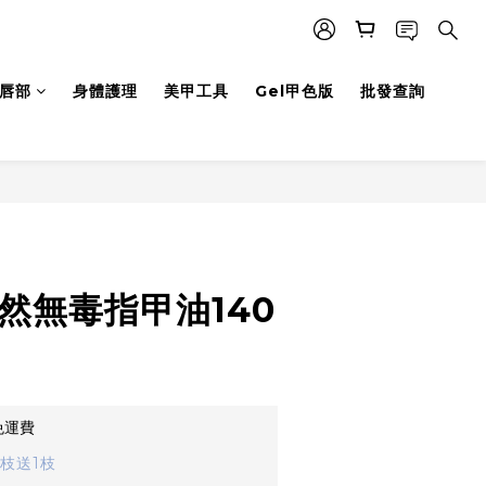
唇部
身體護理
美甲工具
Gel甲色版
批發查詢
天然無毒指甲油140
免運費
枝送1枝