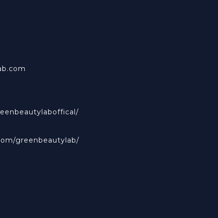
ab.com
eenbeautylaboffical/
com/greenbeautylab/