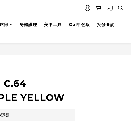
唇部
身體護理
美甲工具
Gel甲色版
批發查詢
立即購買
 C.64
PLE YELLOW
免運費