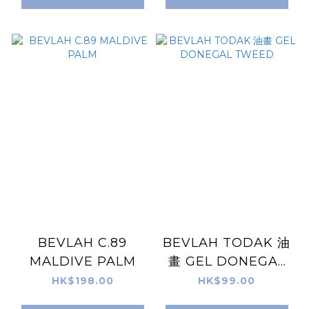
BEVLAH C.89
BEVLAH TODAK 油
MALDIVE PALM
畫 GEL DONEGAL
TWEED
HK$198.00
HK$99.00