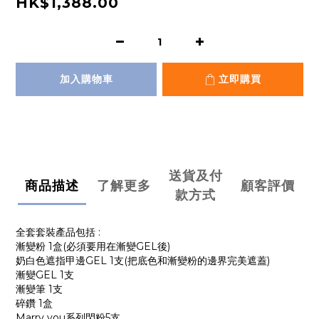
HK$1,388.00
加入購物車
立即購買
送貨及付
商品描述
了解更多
顧客評價
款方式
全套套裝產品包括 :
漸變粉 1盒(必須要用在漸變GEL後)
奶白色遮指甲邊GEL 1支(把底色和漸變粉的邊界完美遮蓋)
漸變GEL 1支
漸變筆 1支
碎鑽 1盒
Marry you系列閃粉5支