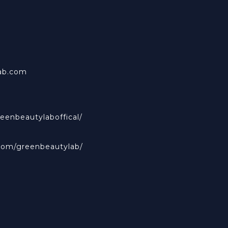
ab.com
eenbeautylaboffical/
com/greenbeautylab/