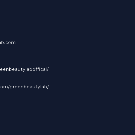
ab.com
eenbeautylaboffical/
com/greenbeautylab/