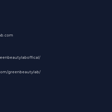
ab.com
eenbeautylaboffical/
com/greenbeautylab/