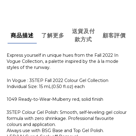
送貨及付
商品描述
了解更多
顧客評價
款方式
Express yourself in unique hues from the Fall 2022 In
Vogue Collection, a palette inspired by the à la mode
styles of the runway.
In Vogue : 3STEP Fall 2022 Colour Gel Collection
Individual Size: 15 mL(0.50 fl.oz) each
1049 Ready-to-Wear-Mulberry red, solid finish
3STEP Colour Gel Polish: Smooth, self-leveling gel colour
formula with zero shrinkage. Professional favourite
colours and application.
Always use with BSG Base and Top Gel Polish.