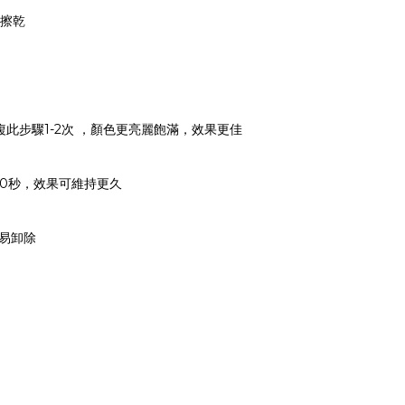
棉擦乾
可重複此步驟1-2次 ，顏色更亮麗飽滿，效果更佳
30-60秒，效果可維持更久
輕易卸除