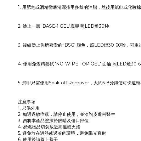
1. 用肥皂或酒精徹底清潔指甲多餘的油脂，然後用紙巾或化妝
2. 塗上一層 'BASE-1 GEL'底膠 照LED燈30秒
3. 後續塗上你所喜愛的 'BSG' 顔色，照LED燈30-60秒，
4. 使用免酒精擦拭 'NO-WIPE TOP GEL' 面油 照LED燈
5. 卸甲只需使用Soak-off Remover，大約6-8分鐘便可快速
注意事項
1. 只供外用
2. 如遇過敏症狀，請停止使用，並洽詢皮膚科醫生
3. 勿將本產品塗抹於眼睛及傷口部位
4. 易燃物品切勿放近高溫或火焰
5. 避免放在過熱或過冷的環境，避免陽光直射
6. 使用後請蓋上蓋子