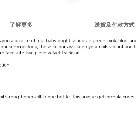
了解更多
送貨及付款方式
 you a palette of four baby bright shades in green, pink, blue, and
our summer look, these colours will keep your nails vibrant and 
r favourite two piece velvet tracksuit.
ction
l strengtheners all-in-one bottle. This unique gel formula cures t
.