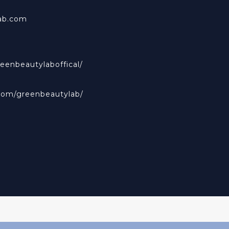
ab.com
eenbeautylaboffical/
com/greenbeautylab/