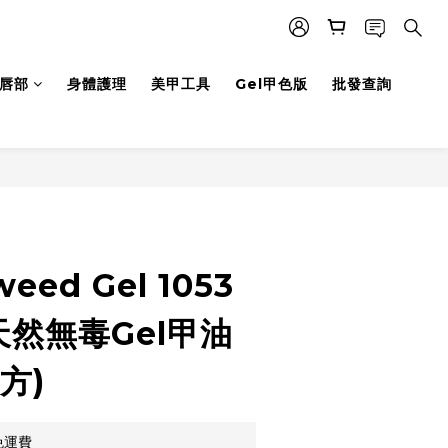
唇部
身體護理
美甲工具
Gel甲色版
批發查詢
立即購買
weed Gel 1053
I 天然無毒Gel甲油
方)
免運費