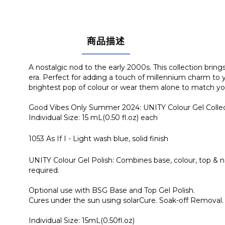
商品描述
A nostalgic nod to the early 2000s. This collection brings
era. Perfect for adding a touch of millennium charm to y
brightest pop of colour or wear them alone to match you
Good Vibes Only Summer 2024: UNITY Colour Gel Colle
Individual Size: 15 mL(0.50 fl.oz) each
1053 As If I - Light wash blue, solid finish
UNITY Colour Gel Polish: Combines base, colour, top & nai
required.
Optional use with BSG Base and Top Gel Polish.
Cures under the sun using solarCure. Soak-off Removal
Individual Size: 15mL(0.50fl.oz)