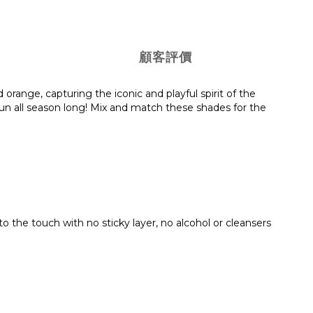
顧客評價
 orange, capturing the iconic and playful spirit of the
fun all season long! Mix and match these shades for the
o the touch with no sticky layer, no alcohol or cleansers