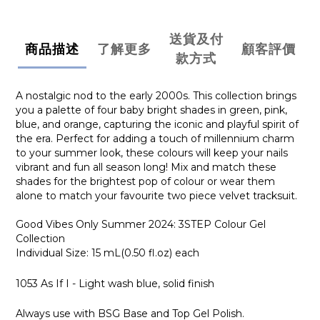
送貨及付
商品描述
了解更多
顧客評價
款方式
A nostalgic nod to the early 2000s. This collection brings
you a palette of four baby bright shades in green, pink,
blue, and orange, capturing the iconic and playful spirit of
the era. Perfect for adding a touch of millennium charm
to your summer look, these colours will keep your nails
vibrant and fun all season long! Mix and match these
shades for the brightest pop of colour or wear them
alone to match your favourite two piece velvet tracksuit.
Good Vibes Only Summer 2024: 3STEP Colour Gel
Collection
Individual Size: 15 mL(0.50 fl.oz) each
1053 As If I - Light wash blue, solid finish
Always use with BSG Base and Top Gel Polish.