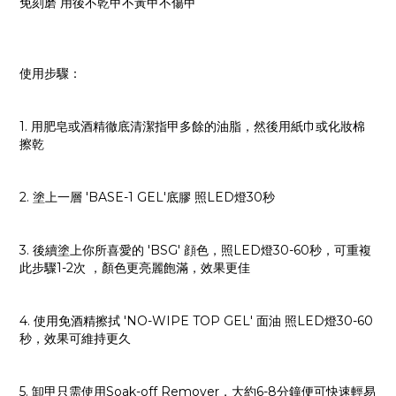
免刻磨 用後不乾甲不黃甲不傷甲
使用步驟：
1. 用肥皂或酒精徹底清潔指甲多餘的油脂，然後用紙巾或化妝棉
擦乾
2. 塗上一層 'BASE-1 GEL'底膠 照LED燈30秒
3. 後續塗上你所喜愛的 'BSG' 顔色，照LED燈30-60秒，可重複
此步驟1-2次 ，顏色更亮麗飽滿，效果更佳
4. 使用免酒精擦拭 'NO-WIPE TOP GEL' 面油 照LED燈30-60
秒，效果可維持更久
5. 卸甲只需使用Soak-off Remover，大約6-8分鐘便可快速輕易