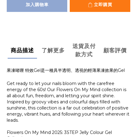
加入購物車
立即購買
送貨及付
商品描述
了解更多
顧客評價
款方式
果凍啫喱 特效Gel是一種具半透明、透視的輕薄果凍效果的Gel
Get ready to let your nails bloom with the carefree
energy of the 60s! Our
Flowers On My Mind
collection is
all about fun, freedom, and letting your spirit shine.
Inspired by groovy vibes and colourful days filled with
sunshine, this collection is a far out celebration of positive
energy, vibrant hues, and following your heart wherever it
leads.
Flowers On My Mind 2025: 3STEP Jelly Colour Gel