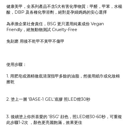
健康美甲，全系列產品不含5大有害化學物質：甲醛，甲苯，水楊
酸，DBP 及各種化學溶劑，絕對是孕婦媽媽的安心選擇
為承擔企業社會責任，BSG 更只選用純素成份 Vegan
Friendly，絕無動物測試 Cruelty-Free
免刻磨 用後不乾甲不黃甲不傷甲
使用步驟：
1. 用肥皂或酒精徹底清潔指甲多餘的油脂，然後用紙巾或化妝棉
擦乾
2. 塗上一層 'BASE-1 GEL'底膠 照LED燈30秒
3. 後續塗上你所喜愛的 'BSG' 顔色，照LED燈30-60秒，可重複
此步驟1-2次 ，顏色更亮麗飽滿，效果更佳