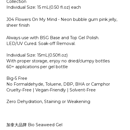
Collection
Individual Size: 15 mL(0.50 fl.oz) each
J04 Flowers On My Mind - Neon bubble gum pink jelly,
sheer finish
Always use with BSG Base and Top Gel Polish.
LED/UV Cured. Soak-off Removal.
Individual Size: 15mL(0.50fl.oz)
With proper storage, enjoy no dried/clumpy bottles
60+ applications per gel bottle
Big-5 Free
No Formaldehyde, Toluene, DBP, BHA or Camphor
Cruelty-Free | Vegan-Friendly | Solvent-Free
Zero Dehydration, Staining or Weakening
加拿大品牌 Bio Seaweed Gel