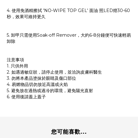
4. 使用免酒精擦拭 'NO-WIPE TOP GEL' 面油 照LED燈30-60
秒，效果可維持更久
5. 卸甲只需使用Soak-off Remover，大約6-8分鐘便可快速輕易
卸除
注意事項
1. 只供外用
2. 如遇過敏症狀，請停止使用，並洽詢皮膚科醫生
3. 勿將本產品塗抹於眼睛及傷口部位
4. 易燃物品切勿放近高溫或火焰
5. 避免放在過熱或過冷的環境，避免陽光直射
6. 使用後請蓋上蓋子
您可能喜歡...