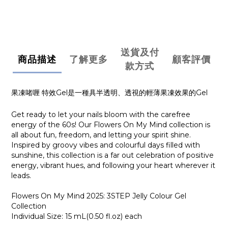
送貨及付
商品描述
了解更多
顧客評價
款方式
果凍啫喱 特效Gel是一種具半透明、透視的輕薄果凍效果的Gel
Get ready to let your nails bloom with the carefree
energy of the 60s! Our
Flowers On My Mind
collection is
all about fun, freedom, and letting your spirit shine.
Inspired by groovy vibes and colourful days filled with
sunshine, this collection is a far out celebration of positive
energy, vibrant hues, and following your heart wherever it
leads.
Flowers On My Mind 2025: 3STEP Jelly Colour Gel
Collection
Individual Size: 15 mL(0.50 fl.oz) each