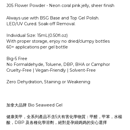
J05 Flower Powder - Neon coral pink jelly, sheer finish
Always use with BSG Base and Top Gel Polish.
LED/UV Cured. Soak-off Removal.
Individual Size: 15mL(0.50fl.oz)
With proper storage, enjoy no dried/clumpy bottles
60+ applications per gel bottle
Big-5 Free
No Formaldehyde, Toluene, DBP, BHA or Camphor
Cruelty-Free | Vegan-Friendly | Solvent-Free
Zero Dehydration, Staining or Weakening
加拿大品牌 Bio Seaweed Gel
健康美甲，全系列產品不含5大有害化學物質：甲醛，甲苯，水楊
酸，DBP 及各種化學溶劑，絕對是孕婦媽媽的安心選擇