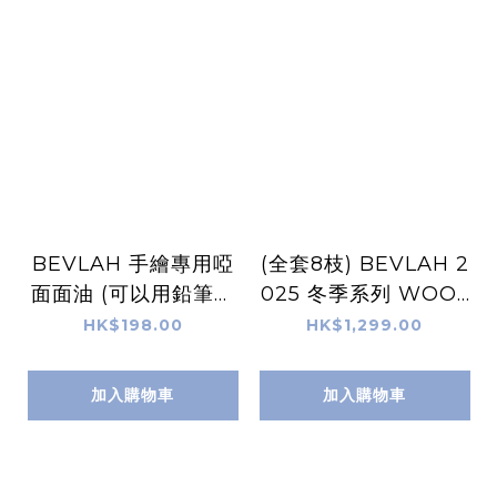
BEVLAH 手繪專用啞
(全套8枝) BEVLAH 2
面面油 (可以用鉛筆、
025 冬季系列 WOOL
木顏色筆、原子筆、馬
Y 針織Gel Set
HK$198.00
HK$1,299.00
克筆、墨水筆）
加入購物車
加入購物車