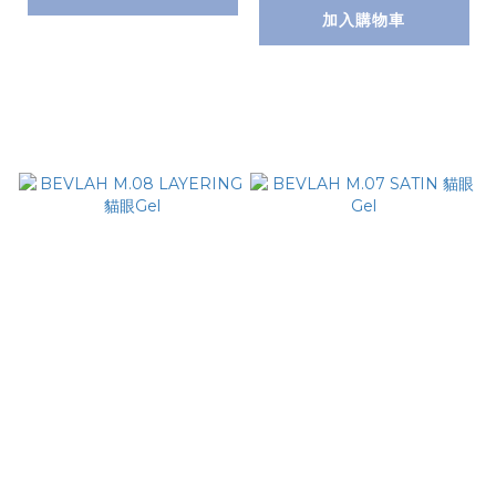
自選顏色下單後，可在
加入購物車
訂單備注，或在 Face
book／Instagram
連同訂單號碼 inbox
我們所選的色號 >