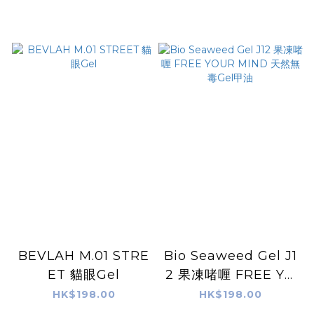
BEVLAH M.01 STRE
Bio Seaweed Gel J1
ET 貓眼Gel
2 果凍啫喱 FREE YO
UR MIND 天然無毒G
HK$198.00
HK$198.00
el甲油