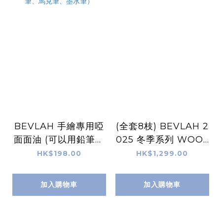
BEVLAH 手繪專用啞
(全套8枝) BEVLAH 2
面面油 (可以用鉛筆、
025 冬季系列 WOOL
木顏色筆、原子筆、馬
Y 針織Gel Set
HK$198.00
HK$1,299.00
克筆、墨水筆）
加入購物車
加入購物車