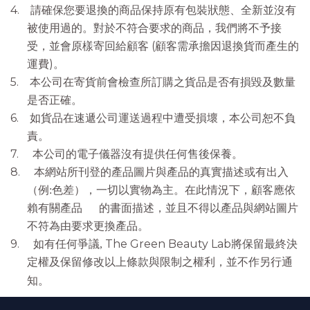
4. 請確保您要退換的商品保持原有包裝狀態、全新並沒有
被使用過的。對於不符合要求的商品，我們將不予接
受，並會原樣寄回給顧客 (
顧客需承擔因退換貨而產生的
運費)
。
5.
本公司在寄貨前會檢查所訂購之貨品是否有損毀及數量
是否正確。
6.
如貨品在速遞公司運送過程中遭受損壞，本公司恕不負
責。
7.
本公司的電子儀器沒有提供任何售後保養。
8.
本網站所刊登的產品圖片與產品的真實描述或有出入
（例
色差），一切以實物為主。在此情況下，顧客應依
:
賴有關產品 的書面描述，並且不得以產品與網站圖片
不符為由要求更換產品。
9.
如有任何爭議
The Green Beauty Lab
將保留最終決
,
定權及保留修改以上條款與限制之權利，並不作另行通
知。